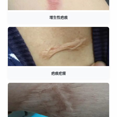
增生性疤痕
疤痕疙瘩