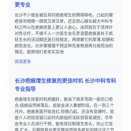
更专业
长沙不少朋友被后背的疤痕增生折腾得够呛，凸起的硬
疤穿衣稍微一蹭就又痒又疼，还总担心越长越大中科专
科之所以在疤痕修复上更让人放心，诀窍就在于坚持针
对性诊疗，不搞千人一方医生会先弄清楚疤痕是处于疯
狂生长的活动期还是已经稳定，再顺着它的厚薄,软硬和
颜色变化，分步骤慢慢干预这种先查根源再分层而治的
理念，能帮咱们老老实实地
阅读更多
长沙疤痕增生修复的更佳时机 长沙中科专科
专业指导
疤痕增生修复时机把握好，能省下很多弯路一般伤口愈
合,结痂自然掉落后，皮肤会进入重塑阶段，在一到三个
月内，疤痕表面开始发红,轻微凸起，还没有变硬时，就
是介入的较佳窗口此时内部组织活跃但容易调控，尽早
由专业人员进行干预，能有效压制增生势头，防止它变
厚,扩大，后期恢复也更平整自然很多疤友因错过这个节