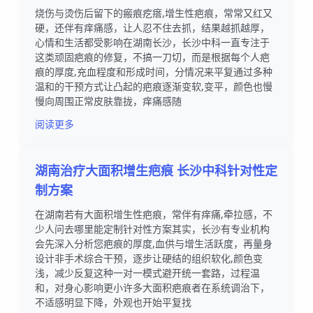
烧伤与烫伤后留下的瘢痕疙瘩,增生性疤痕，常常又红又
硬，还伴有痒痛感，让人忍不住去抓，结果越抓越厚，
心情和生活都受影响在湖南长沙，长沙中科一直专注于
这类顽固疤痕的修复，不搞一刀切，而是根据每个人疤
痕的厚度,充血程度和形成时间，分情况来平复通过多种
温和的干预方式让凸起的疤痕逐渐变软,变平，颜色也慢
慢向周围正常皮肤靠拢，痒痛感随
阅读更多
湖南治疗大面积增生疤痕 长沙中科针对性定
制方案
在湖南若有大面积增生性疤痕，常伴有痒痛,牵拉感，不
少人问去哪里能定制针对性方案其实，长沙有专业机构
会先深入分析您疤痕的厚度,血供与增生活跃度，再量身
设计非手术综合干预，逐步让硬结的组织软化,颜色变
浅，减少反复这种一对一模式避开统一套路，过程温
和，对身心影响更小许多大面积疤痕者在系统调治下，
不适感明显下降，外观也开始平复找